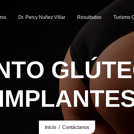
ros
Dr. Percy Nuñez Villar
Resultados
Turismo Q
N
T
O
G
L
Ú
T
E
I
M
P
L
A
N
T
E
Inicio
Contáctanos