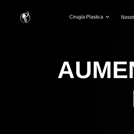
Cirugía Plastica
Nosot
A
U
M
E