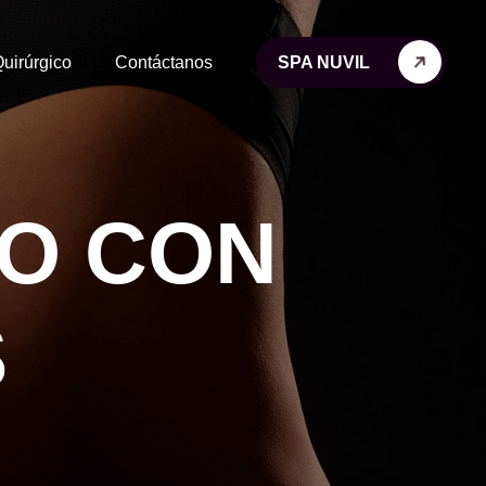
uirúrgico
Contáctanos
SPA NUVIL
O
C
O
N
S