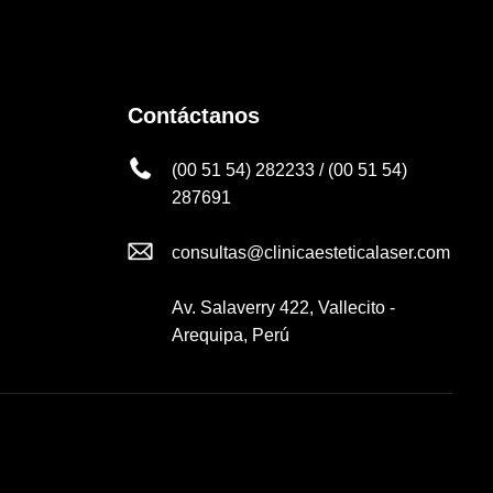
Contáctanos
(00 51 54) 282233 / (00 51 54)
287691
consultas@clinicaesteticalaser.com
Av. Salaverry 422, Vallecito -
Arequipa, Perú